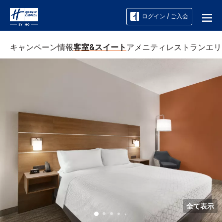
ログイン / ご入会
キャンペーン情報
客室&スイート
アメニティ
レストラン
エリ
全て表示