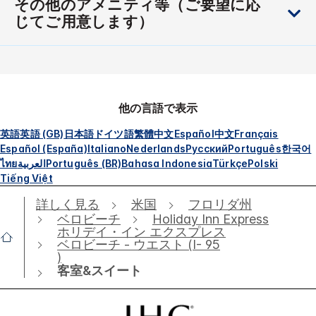
その他のアメニティ等（ご要望に応
じてご用意します）
他の言語で表示
英語
英語 (GB)
日本語
ドイツ語
繁體中文
Español
中文
Français
Español (España)
Italiano
Nederlands
Русский
Português
한국어
ไทย
العربية
Português (BR)
Bahasa Indonesia
Türkçe
Polski
Tiếng Việt
詳しく見る
米国
フロリダ州
ベロビーチ
Holiday Inn Express
ホリデイ・イン エクスプレス
ベロビーチ - ウエスト (I- 95
)
客室&スイート