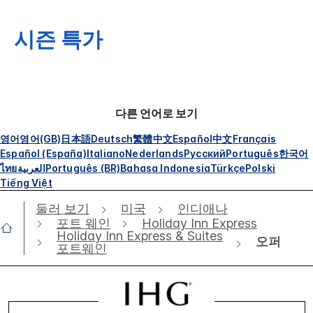
시즌 특가
다른 언어로 보기
영어
영어(GB)
日本語
Deutsch
繁體中文
Español
中文
Français
Español (España)
Italiano
Nederlands
Русский
Português
한국어
ไทย
العربية
Português (BR)
Bahasa Indonesia
Türkçe
Polski
Tiếng Việt
둘러 보기
미국
인디애나
포트 웨인
Holiday Inn Express
Holiday Inn Express & Suites
오퍼
포트웨인