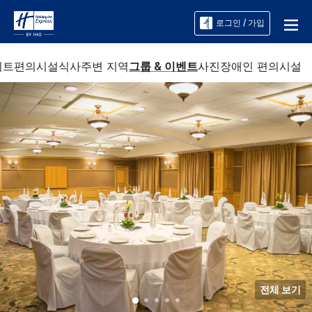
로그인 / 가입
위트
편의시설
식사
주변 지역
그룹 & 이벤트
사진
장애인 편의시설
전체 보기