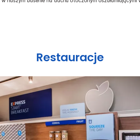
 w naszym basenie na dachu otoczonym oszałamiającymi 
Restauracje