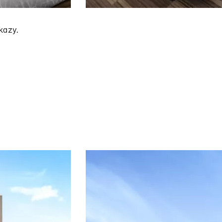
kazy.