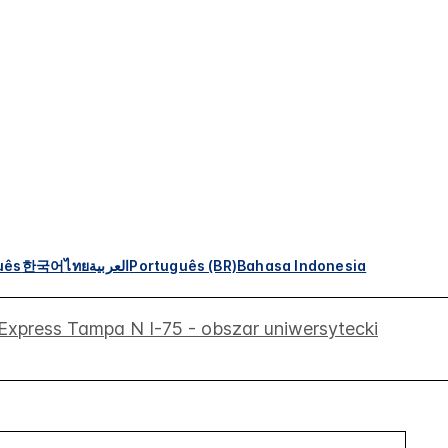
uês
한국어
ไทย
العربية
Português (BR)
Bahasa Indonesia
 Express Tampa N I-75 - obszar uniwersytecki