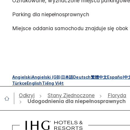
Oznakowane, wyznaczone miejsca parkingowe 
Parking dla niepełnosprawnych
Miejsce oddania samochodu znajduje się obok 
Angielski
Angielski (GB)
日本語
Deutsch
繁體中文
Español
中
Türkçe
English
Tiếng Việt
Odkryj
Stany Zjednoczone
Floryda
Udogodnienia dla niepełnosprawnych