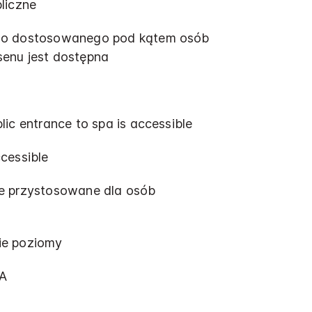
liczne
go dostosowanego pod kątem osób
enu jest dostępna
ic entrance to spa is accessible​
cessible​
e przystosowane dla osób
ie poziomy
DA