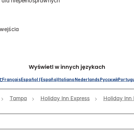
dla niepełnosprawnych
wejścia
Wyświetl w innych językach
文
Français
Español (España)
Italiano
Nederlands
Русский
Portug
Tampa
Holiday Inn Express
Holiday Inn