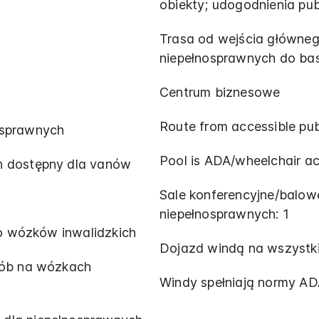
obiekty; udogodnienia pub
Trasa od wejścia główne
niepełnosprawnych do bas
Centrum biznesowe
Route from accessible publ
osprawnych
Pool is ADA/wheelchair ac
h dostępny dla vanów
Sale konferencyjne/balow
niepełnosprawnych: 1
do wózków inwalidzkich
Dojazd windą na wszystk
sób na wózkach
Windy spełniają normy A