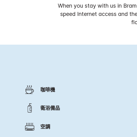
When you stay with us in Bramp
speed Internet access and the
fl
咖啡機
衛浴備品
空調