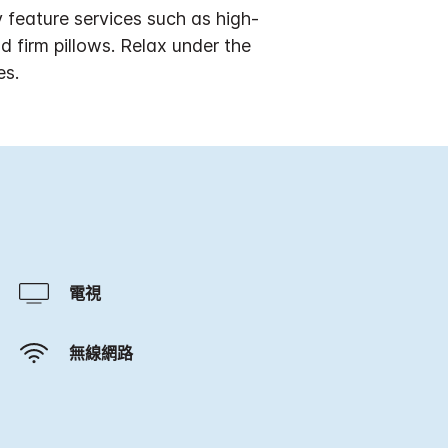
 feature services such as high-
 firm pillows. Relax under the
es.
電視
無線網路