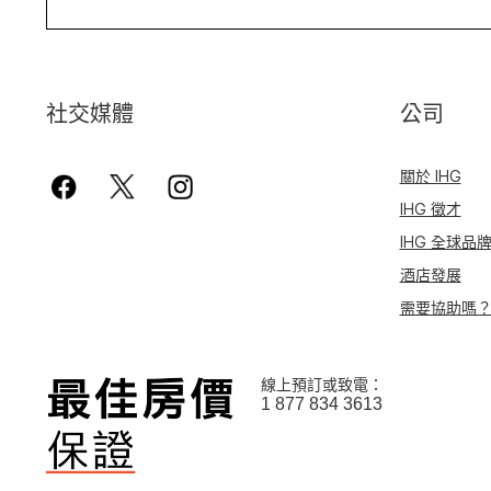
社交媒體
公司
關於 IHG
IHG 徵才
IHG 全球品
酒店發展
需要協助嗎
線上預訂或致電：
1 877 834 3613