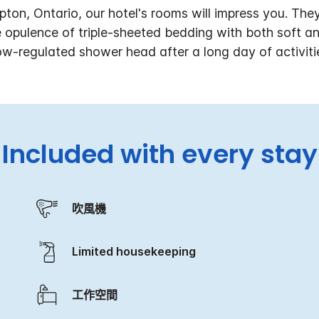
ton, Ontario, our hotel's rooms will impress you. They
 opulence of triple-sheeted bedding with both soft and
ow-regulated shower head after a long day of activiti
Included with every stay
吹風機
Limited housekeeping
工作空間