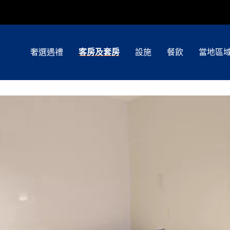
奢選遇禮
客房及套房
設施
餐飲
當地區