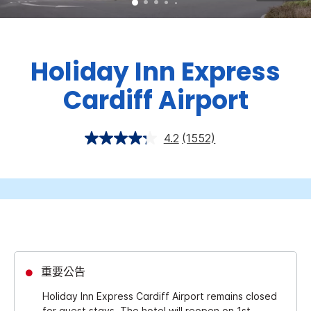
Holiday Inn Express
Cardiff Airport
4.2
(1552)
重要公告
Holiday Inn Express Cardiff Airport remains closed
for guest stays. The hotel will reopen on 1st