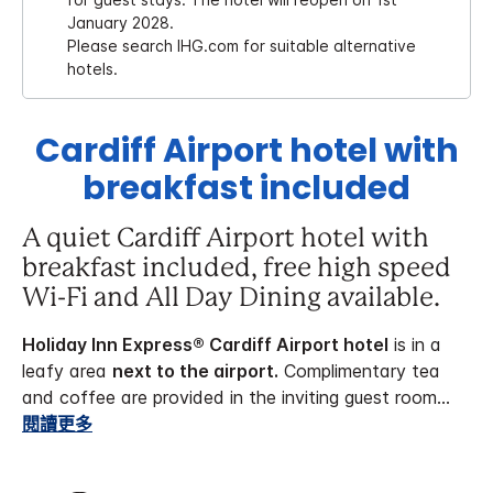
January 2028.
Please search IHG.com for suitable alternative
hotels.
Cardiff Airport hotel with
breakfast included
A quiet Cardiff Airport hotel with
breakfast included, free high speed
Wi-Fi and All Day Dining available.
Holiday Inn Express® Cardiff Airport hotel
is in a
leafy area
next to the airport.
Complimentary tea
and coffee are provided in the inviting guest room
...
閱讀更多