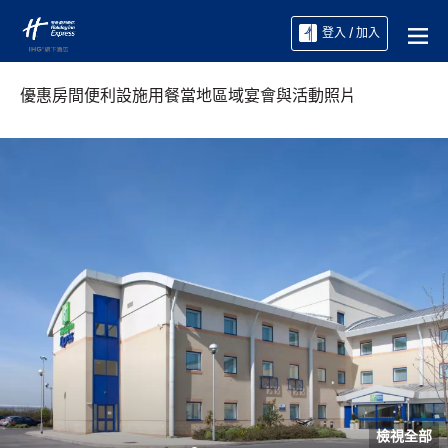
登入 / 加入
優惠
房間
便利設施
用餐
當地區域
宴會與活動
照片
檢視全部