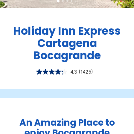
Holiday Inn Express
Cartagena
Bocagrande
4.3
(1425)
An Amazing Place to
enjoy Bocagrande