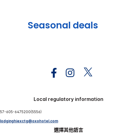
Seasonal deals
Local regulatory information
57-605-6475200(5556)
lodginghiexctg@oxohotel.com
選擇其他語言