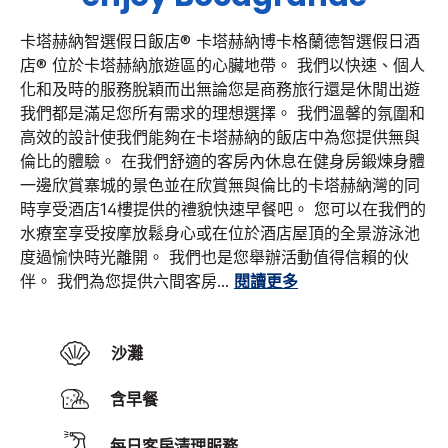
卡塔赫納智選假日飯店®
卡塔赫納博卡格蘭德智選假日酒
店® 位於卡塔赫納旅遊區的心臟地帶。 我們以快速、個人
化和及時的服務脫穎而出無論您是商務旅行還是休閒出遊
我們都是滿足您所有需求的理想選擇。 我們溫馨的氛圍和
高效的設計使我們能夠在卡塔赫納的飯店中為您提供無與
倫比的體驗。
在我們舒適的客房內休息在健身房鍛煉身體
一邊欣賞寨城的景色並在欣賞無與倫比的卡塔赫納灣的同
時享受酒店14樓提供的禮貌快速早餐吧。 您可以在我們的
水療室享受按摩放鬆身心或在位於酒店屋頂的全景游泳池
度過愉快時光離開。
我們也是您舉辦活動值得信賴的伙
伴。 我們為您提供六間客房
...
閱讀更多
沙灘
含早餐
每日客房清理服務