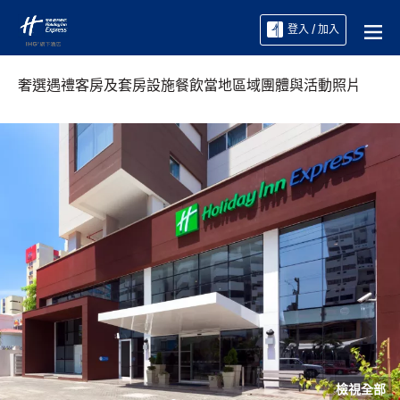
登入 / 加入
奢選遇禮
客房及套房
設施
餐飲
當地區域
團體與活動
照片
檢視全部