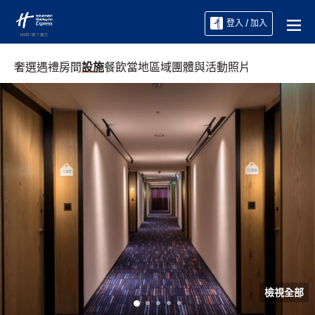
登入 / 加入
奢選遇禮
房間
設施
餐飲
當地區域
團體與活動
照片
檢視全部