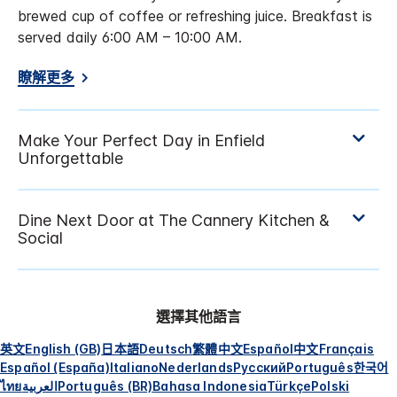
brewed cup of coffee or refreshing juice. Breakfast is
served daily 6:00 AM – 10:00 AM.
瞭解更多
選擇其他語言
英文
English (GB)
日本語
Deutsch
繁體中文
Español
中文
Français
Español (España)
Italiano
Nederlands
Русский
Português
한국어
ไทย
العربية
Português (BR)
Bahasa Indonesia
Türkçe
Polski