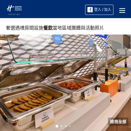
登入 / 加入
奢選遇禮
房間
設施
餐飲
當地區域
團體與活動
照片
檢視全部