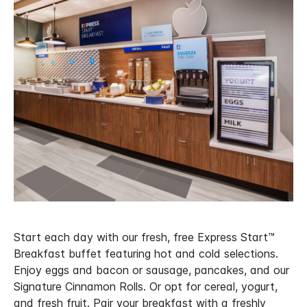
Start each day with our fresh, free Express Start™
Breakfast buffet featuring hot and cold selections.
Enjoy eggs and bacon or sausage, pancakes, and our
Signature Cinnamon Rolls. Or opt for cereal, yogurt,
and fresh fruit. Pair your breakfast with a freshly