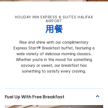
HOLIDAY INN EXPRESS & SUITES
HALIFAX
AIRPORT
用餐
Rise and shine with our complimentary
Express Start® Breakfast buffet, featuring a
wide variety of delicious morning classics.
Whether you're in the mood for something
savoury or sweet, our breakfast has
something to satisfy every craving.