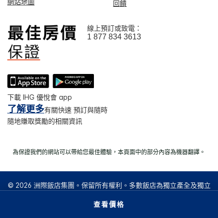
網站地圖
回饋
線上預訂或致電：
1 877 834 3613
下載 IHG 優悅會 app
了解更多
有關快速 預訂與隨時
隨地賺取獎勵的相關資訊
為保證我們的網站可以帶給您最佳體驗，本頁面中的部分內容為機器翻譯。
© 2026 洲際飯店集團。保留所有權利。多數飯店為獨立產全及獨立
經營。
查看價格