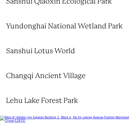
Sanshui Qiaoxin Ecological Park
Yundonghai National Wetland Park
Sanshui Lotus World
Changqi Ancient Village
Lehu Lake Forest Park