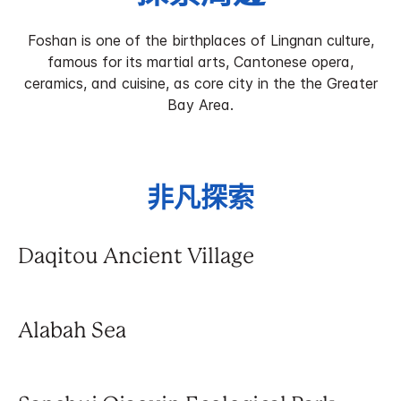
Foshan is one of the birthplaces of Lingnan culture,
famous for its martial arts, Cantonese opera,
ceramics, and cuisine, as core city in the the Greater
Bay Area.
非凡探索
Daqitou Ancient Village
Alabah Sea