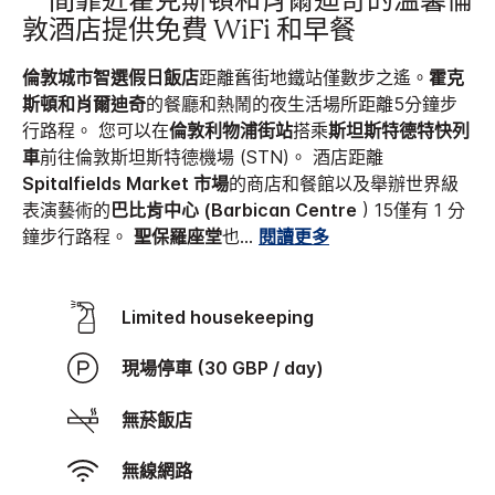
一間靠近霍克斯頓和肖爾迪奇的溫馨倫
敦酒店提供免費 WiFi 和早餐
倫敦城市智選假日飯店
距離舊街地鐵站僅數步之遙。
霍克
斯頓和肖爾迪奇
的餐廳和熱鬧的夜生活場所距離5分鐘步
行路程。 您可以在
倫敦利物浦街站
搭乘
斯坦斯特德特快列
車
前往倫敦斯坦斯特德機場 (STN)。 酒店距離
Spitalfields Market 市場
的商店和餐館以及舉辦世界級
表演藝術的
巴比肯中心 (Barbican Centre
) 15僅有 1 分
鐘步行路程。
聖保羅座堂
也
...
閱讀更多
Limited housekeeping
現場停車 (30 GBP / day)
無菸飯店
無線網路