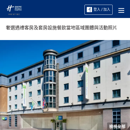
登入 / 加入
奢選遇禮
客房及套房
設施
餐飲
當地區域
團體與活動
照片
檢視全部