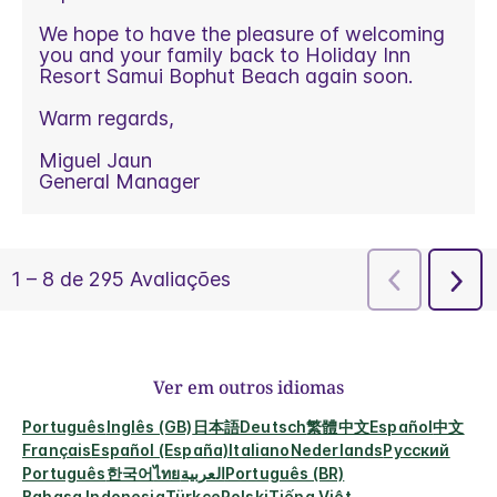
Ver em outros idiomas
Português
Inglês (GB)
日本語
Deutsch
繁體中文
Español
中文
Français
Español (España)
Italiano
Nederlands
Русский
Português
한국어
ไทย
العربية
Português (BR)
Bahasa Indonesia
Türkçe
Polski
Tiếng Việt