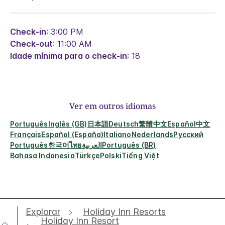
Check-in
: 3:00 PM
Check-out
: 11:00 AM
Idade mínima para o check-in
: 18
Ver em outros idiomas
Português
Inglês (GB)
日本語
Deutsch
繁體中文
Español
中文
Français
Español (España)
Italiano
Nederlands
Русский
Português
한국어
ไทย
العربية
Português (BR)
Bahasa Indonesia
Türkçe
Polski
Tiếng Việt
Explorar
Holiday Inn Resorts
Holiday Inn Resort