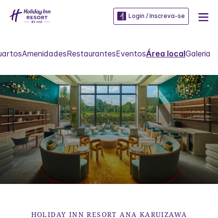
Login / Inscreva-se
uartos
Amenidades
Restaurantes
Eventos
Área local
Galeria
HOLIDAY INN RESORT
ANA KARUIZAWA