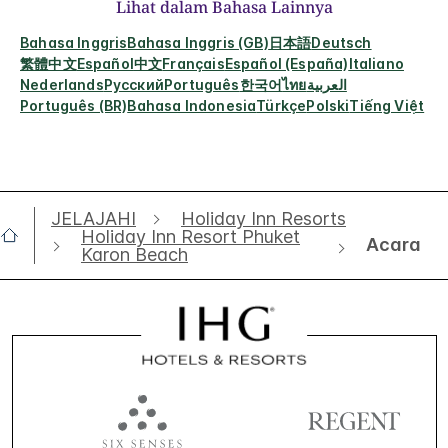
Lihat dalam Bahasa Lainnya
Bahasa Inggris
Bahasa Inggris (GB)
日本語
Deutsch
繁體中文
Español
中文
Français
Español (España)
Italiano
Nederlands
Русский
Português
한국어
ไทย
العربية
Português (BR)
Bahasa Indonesia
Türkçe
Polski
Tiếng Việt
JELAJAHI
Holiday Inn Resorts
Holiday Inn Resort Phuket
Acara
Karon Beach