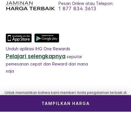
Pesan Online atau Telepon:
1 877 834 3613
Unduh aplikasi IHG One Rewards
Pelajari selengkapnya
seputar
pemesanan cepat dan Reward dari mana
saja
Untuk memastikan bahwa kami memberi Anda pengalaman terbaik di
situs web kami, kami menggunakan terjemahan mesin untuk
TAMPILKAN HARGA
sebagian konten yang ditampilkan di halaman ini.
© 2026 IHG. Semua hak dilindungi undang-undang. Sebagian
besar hotel dimiliki dan dioperasikan secara independen.