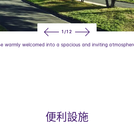
1/12
e warmly welcomed into a spacious and inviting atmospher
便利設施