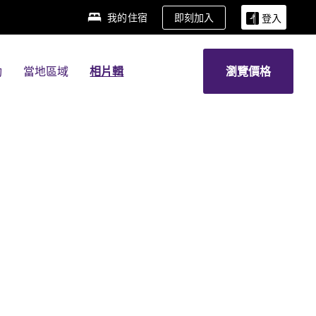
我的住宿
即刻加入
登入
動
當地區域
相片輯
瀏覽價格