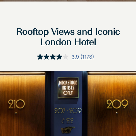
Rooftop Views and Iconic
London Hotel
3.9
(1178)
Ler
1178
avaliações.
Link
abre
na
mesma
página.