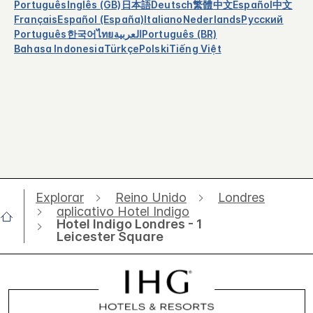
Português
Inglês (GB)
日本語
Deutsch
繁體中文
Español
中文
Français
Español (España)
Italiano
Nederlands
Русский
Português
한국어
ไทย
العربية
Português (BR)
Bahasa Indonesia
Türkçe
Polski
Tiếng Việt
Explorar
Reino Unido
Londres
aplicativo Hotel Indigo
Hotel Indigo Londres - 1
Leicester Square