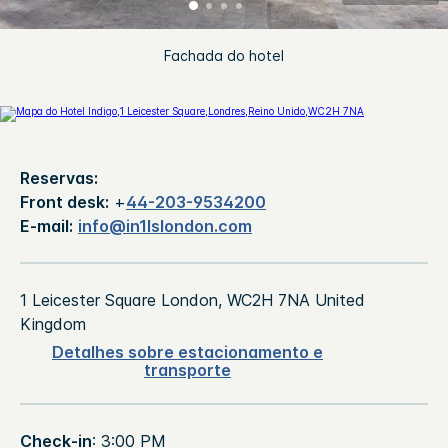
Fachada do hotel
Reservas:
Front desk:
+
44-203-9534200
E-mail:
info@in1lslondon.com
1 Leicester Square
London
,
WC2H 7NA
United
Kingdom
Detalhes sobre estacionamento e
transporte
Check-in
: 3:00 PM