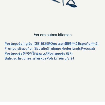
Ver em outros idiomas
Português
Inglês (GB)
日本語
Deutsch
繁體中文
Español
中文
Français
Español (España)
Italiano
Nederlands
Русский
Português
한국어
ไทย
العربية
Português (BR)
Bahasa Indonesia
Türkçe
Polski
Tiếng Việt