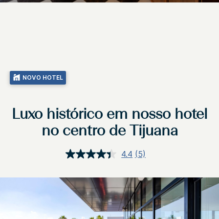
NOVO HOTEL
Luxo histórico em nosso hotel
no centro de Tijuana
4.4
(5)
Ler
5
avaliações.
Link
abre
na
mesma
página.