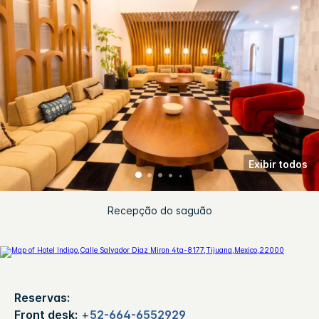
Exibir todos
Recepção do saguão
Reservas:
Front desk:
+
52-664-6552929