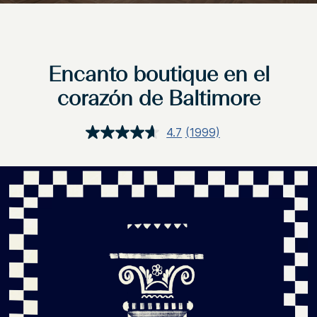
Encanto boutique en el
corazón de Baltimore
4.7
(1999)
Lea
1999
reseñas.
Enlace
en
la
misma
página.