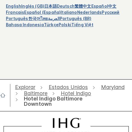
English
Inglés (GB)
日本語
Deutsch
繁體中文
Español
中文
Français
Español (España)
Italiano
Nederlands
Русский
Português
한국어
ไทย
العربية
Português (BR)
Bahasa Indonesia
Türkçe
Polski
Tiếng Việt
Explorar
Estados Unidos
Maryland
Baltimore
Hotel Indigo
Hotel Indigo Baltimore
Downtown