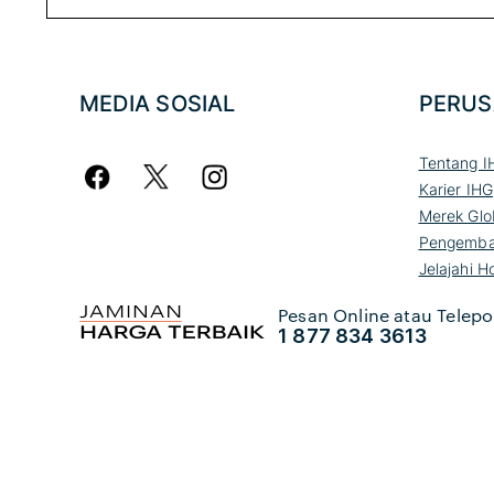
MEDIA SOSIAL
PERU
Tentang I
Karier IHG
Merek Glo
Pengemba
Jelajahi H
Pesan Online atau Telepo
1 877 834 3613