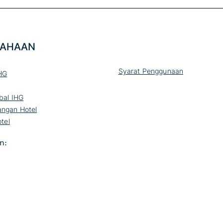
SAHAAN
Syarat Penggunaan
HG
bal IHG
ngan Hotel
otel
n: