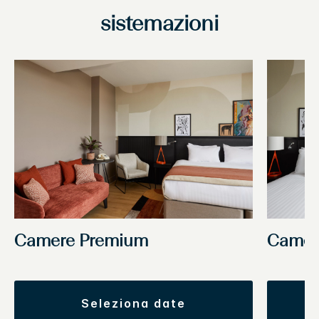
sistemazioni
Camere Premium
Camer
seleziona date