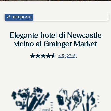
CERTIFICATO
Elegante hotel di Newcastle
vicino al Grainger Market
4.5
(2716)
Leggi
2716
recensioni.
Stesso
link
alla
pagina.