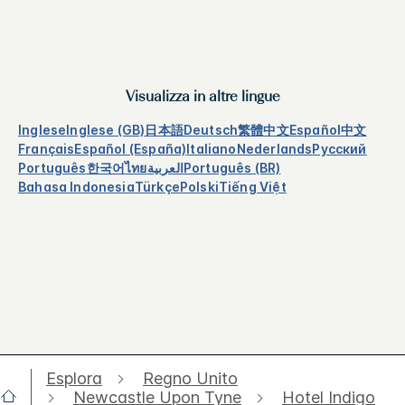
Visualizza in altre lingue
Inglese
Inglese (GB)
日本語
Deutsch
繁體中文
Español
中文
Français
Español (España)
Italiano
Nederlands
Русский
Português
한국어
ไทย
العربية
Português (BR)
Bahasa Indonesia
Türkçe
Polski
Tiếng Việt
Esplora
Regno Unito
Newcastle Upon Tyne
Hotel Indigo