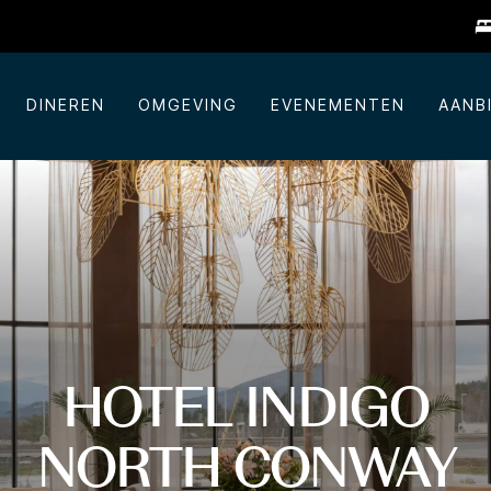
DINEREN
OMGEVING
EVENEMENTEN
AANB
HOTEL INDIGO
NORTH CONWAY