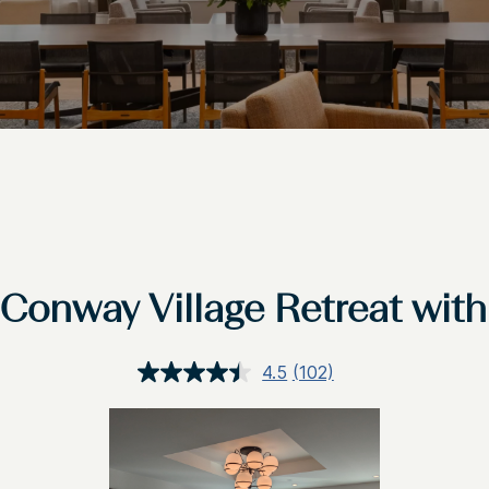
Conway Village Retreat wit
4.5
(102)
Lees
102
beoordelingen.
Dezelfde
paginalink.