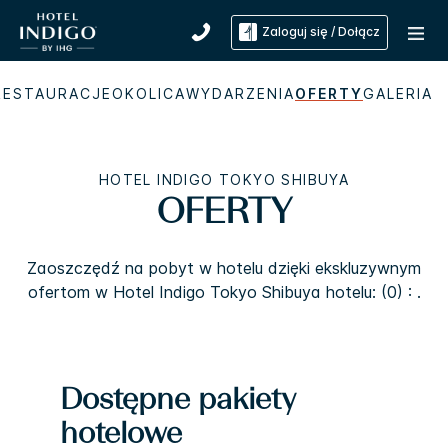
Zaloguj się / Dołącz
RESTAURACJE
OKOLICA
WYDARZENIA
OFERTY
GALERIA
HOTEL INDIGO
TOKYO SHIBUYA
OFERTY
Zaoszczędź na pobyt w hotelu dzięki ekskluzywnym
ofertom w
Hotel Indigo
Tokyo Shibuya
hotelu: (0) : .
Dostępne pakiety
hotelowe