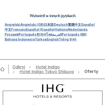
Wyświetl w innych językach
Angielski
Angielski (GB)
日本語
Deutsch
繁體中文
Español
中文
Français
Español (España)
Italiano
Nederlands
Русский
Português
한국어
ไทย
العربية
Português (BR)
Bahasa Indonesia
Türkçe
English
Tiếng Việt
Odkryj
Hotel Indigo
Oferty
Hotel Indigo Tokyo Shibuya