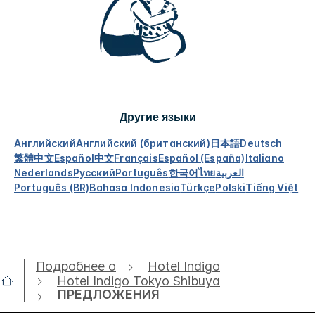
Другие языки
Английский
Английский (британский)
日本語
Deutsch
繁體中文
Español
中文
Français
Español (España)
Italiano
Nederlands
Русский
Português
한국어
ไทย
العربية
Português (BR)
Bahasa Indonesia
Türkçe
Polski
Tiếng Việt
Подробнее о
Hotel Indigo
Hotel Indigo Tokyo Shibuya
ПРЕДЛОЖЕНИЯ