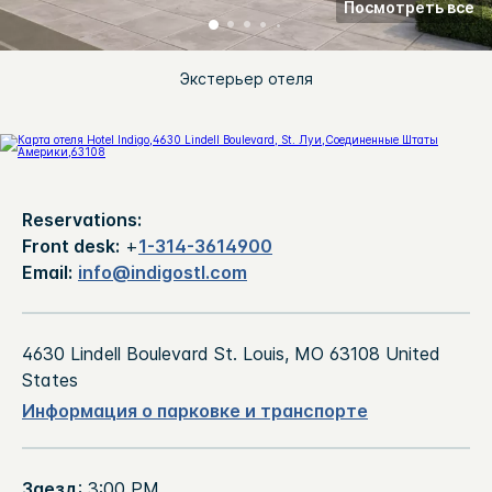
Посмотреть все
Экстерьер отеля
Reservations:
Front desk:
+
1-314-3614900
Email:
info@indigostl.com
4630 Lindell Boulevard
St. Louis
,
MO
63108
United
States
Информация о парковке и транспорте
Заезд
: 3:00 PM