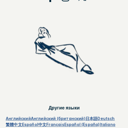
Другие языки
Английский
Английский (британский)
日本語
Deutsch
繁體中文
Español
中文
Français
Español (España)
Italiano