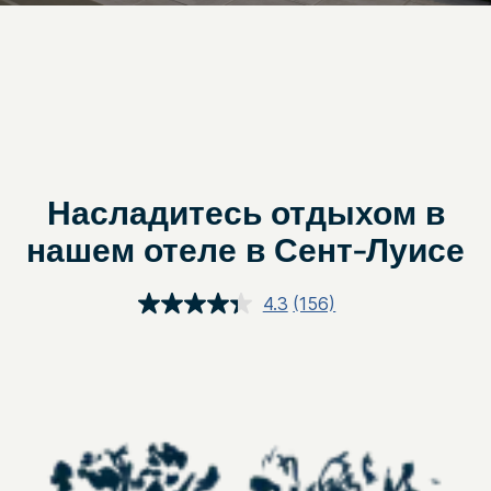
Насладитесь отдыхом в
нашем отеле в Сент-Луисе
4.3
(156)
Прочитали
156
обзора.
Ссылка
откроется
в
этом
окне.