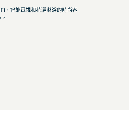
費 WiFi、智能電視和花灑淋浴的時尚客
心。