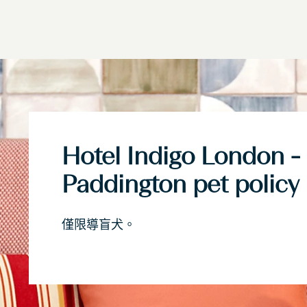
Hotel Indigo
London -
Paddington
pet policy
僅限導盲犬。