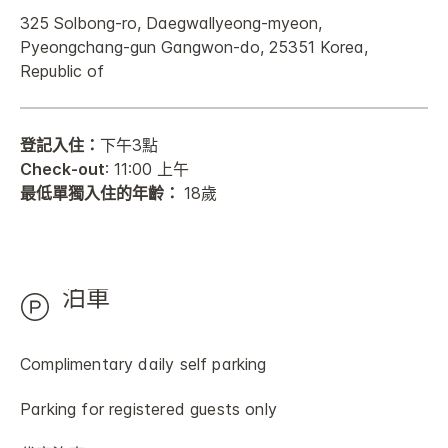
325 Solbong-ro, Daegwallyeong-myeon,
Pyeongchang-gun
Gangwon-do
,
25351
Korea,
Republic of
登記入住：
下午3點
Check-out
: 11:00 上午
最低單獨入住的年齡：
18歲
泊車
Complimentary daily self parking
Parking for registered guests only