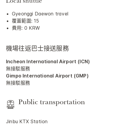
Local shuttle
Gyeonggi Daewon travel
覆蓋範圍: 15
費用: 0 KRW
機場往返巴士接送服務
Incheon International Airport (ICN)
無接駁服務
Gimpo International Airport (GMP)
無接駁服務
Public transportation
Jinbu KTX Station