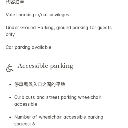
代客泊車
Valet parking in/out privileges
Under Ground Parking, ground parking for guests
only
Car parking available
Accessible parking
停車場與入口之間的平地
Curb cuts and street parking wheelchair
accessible
Number of wheelchair accessible parking
spaces: 6