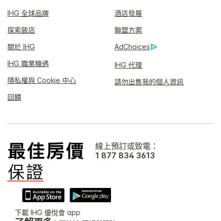
IHG 全球品牌
酒店發展
探索飯店
聯盟方案
關於 IHG
AdChoices
IHG 職業機遇
IHG 代理
隱私權與 Cookie 中心
請勿出售我的個人資訊
回饋
線上預訂或致電：
1 877 834 3613
下載 IHG 優悅會 app