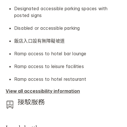
Designated accessible parking spaces with
posted signs
Disabled or accessible parking
飯店入口設有無障礙坡道
Ramp access to hotel bar lounge
Ramp access to leisure facilities
Ramp access to hotel restaurant
View all accessibility information
接駁服務