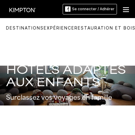
Se connecter / Adhérer
DESTINATIONS
EXPÉRIENCE
RESTAURATION ET BOI
HÔTELS ADAPTÉS
AUX ENFANTS
Surclassez vos voyages en famille