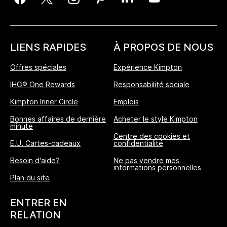
LIENS RAPIDES
À PROPOS DE NOUS
Offres spéciales
Expérience Kimpton
IHG® One Rewards
Responsabilité sociale
Kimpton Inner Circle
Emplois
Bonnes affaires de dernière
Acheter le style Kimpton
minute
Centre des cookies et
E.U. Cartes-cadeaux
confidentialité
Besoin d'aide?
Ne pas vendre mes
informations personnelles
L'Avantage Réservation Directe
Plan du site
MEILLEUR TARIF GARANTI
ENTRER EN
Nous vous promettons le prix le plus bas
RELATION
disponible en ligne, ou nous nous alignerons