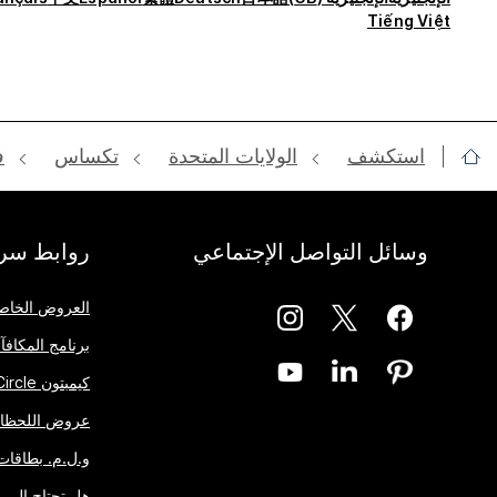
Tiếng Việt
استكشف
الولايات المتحدة
تكساس
ف
وسائل التواصل الإجتماعي
روابط سري
العروض الخاص
برنامج المكافآت One Rewards
كيمبتون Inner Circle
عروض اللحظات
و.ل.م. بطاقات 
هل تحتاج إلى 