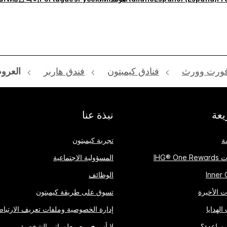
ورت وورث
فنادق كيمبتون
فندق هاربر
العرو
عة
نبذة عنا
ة
تجربة كيمبتون
IHG® 
المسؤولية الاجتماعية
الوظائف
 الأخيرة
تسوق على طريقة كيمبتون
الهدايا
إدارة الخصوصية وملفات تعريف الارتباط
مساعدة؟
لا أسمح ببيع معلوماتي الشخصية