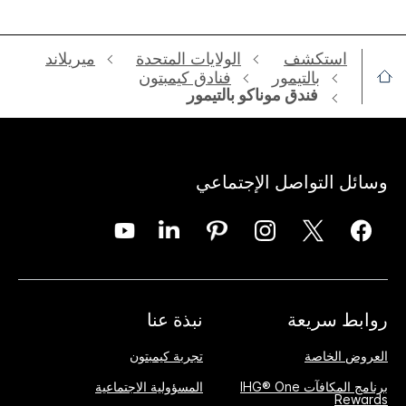
استكشف
الولايات المتحدة
ميريلاند
بالتيمور
فنادق كيمبتون
فندق موناكو بالتيمور
وسائل التواصل الإجتماعي
روابط سريعة
نبذة عنا
العروض الخاصة
تجربة كيمبتون
برنامج المكافآت IHG® One
المسؤولية الاجتماعية
Rewards