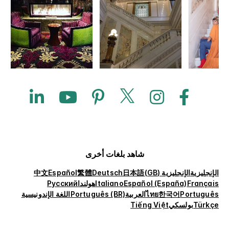
شاهد بلغات أخرى
الإنجليزية
الإنجليزية (GB)
日本語
Deutsch
繁體
Español
中文
Français
Español (España)
Italiano
هولندا
Русский
Português
한국어
ไทย
العربية
Português (BR)
اللغة الإندونيسية
Türkçe
بولسكي
Tiếng Việt