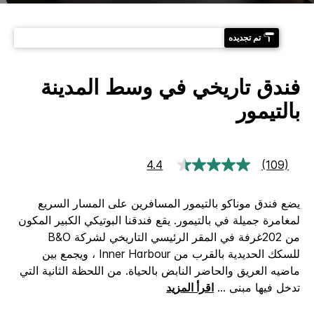
تم تجديده
فندق تاريخي في وسط المدينة
بالتيمور
4.4
(109)
قراءة
109
جعة.
يضع فندق موناكو بالتيمور المسافرين على المسار السريع
رابط
نفس
لمغامرة جميلة في بالتيمور. يقع فندقنا البوتيكي الكبير المكون
من 202غرفة في المقر الرئيسي التاريخي لشركة B&O
للسكك الحديدية بالقرب من Inner Harbour ، ويجمع بين
ماضيه العريق والحاضر النابض بالحياة. من اللحظة الثانية التي
تدخل فيها مبنى
...
اقرأ المزيد