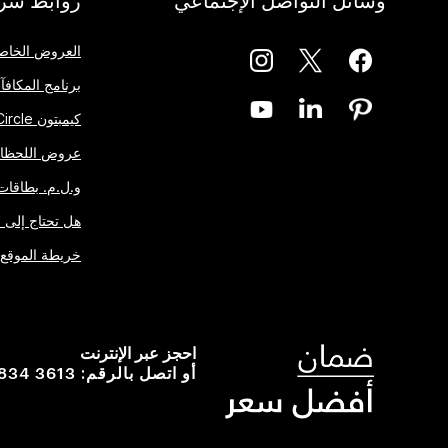
العروض الخاص
برنامج المكافآت One Rewards
كيمبتون Inner Circle
عروض اللحظات
و.ل.م. بطاقات 
هل تحتاج إلى 
خريطة الموقع
احجز عبر الإنترنت
 834 3613
أو اتصل بالرقم: