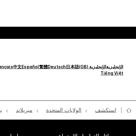
الإنجليزية
الإنجليزية (GB)
日本語
Deutsch
繁體
Español
中文
ançais
Tiếng Việt
استكشف
الولايات المتحدة
ميريلاند
با
وسائل التواصل الإجتماعي
روابط سري