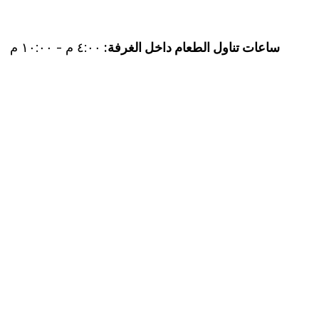
ساعات تناول الطعام داخل الغرفة:
٤:٠٠ م - ١٠:٠٠ م