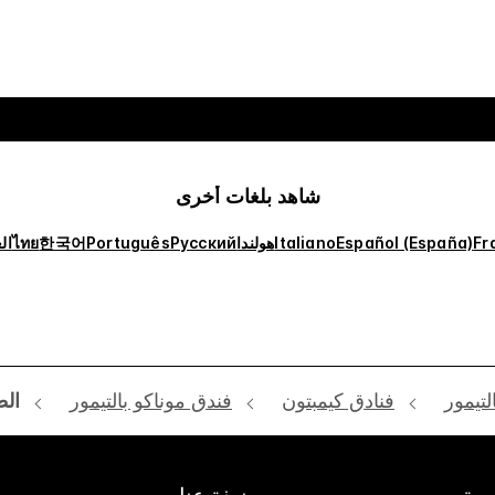
شاهد بلغات أخرى
Fr
Español (España)
Italiano
هولندا
Русский
Português
한국어
ไทย
ال
لتيمور
فنادق كيمبتون
فندق موناكو بالتيمور
الط
عة
نبذة عنا