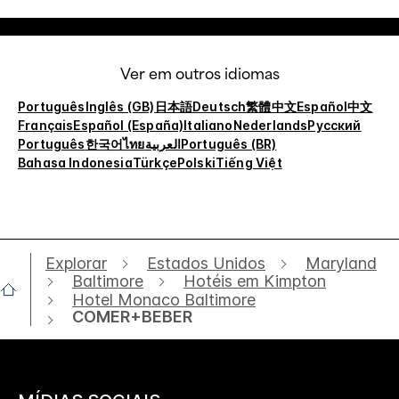
Ver em outros idiomas
Português
Inglês (GB)
日本語
Deutsch
繁體中文
Español
中文
Français
Español (España)
Italiano
Nederlands
Русский
Português
한국어
ไทย
العربية
Português (BR)
Bahasa Indonesia
Türkçe
Polski
Tiếng Việt
Explorar
Estados Unidos
Maryland
Baltimore
Hotéis em Kimpton
Hotel Monaco Baltimore
COMER+BEBER