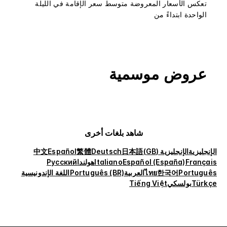
تعكس الأسعار المعروضة متوسط سعر الإقامة في الليلة
الواحدة ابتداءً من
عروض موسمية
شاهد بلغات أخرى
الإنجليزية
الإنجليزية (GB)
日本語
Deutsch
繁體
Español
中文
Français
Español (España)
Italiano
هولندا
Русский
Português
한국어
ไทย
العربية
Português (BR)
اللغة الإندونيسية
Türkçe
بولسكي
Tiếng Việt