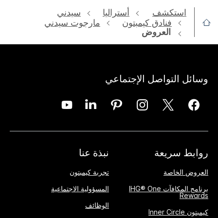
استكشف
أستراليا
سيدني
فنادق كيمبتون
مارجوت سيدني
العروض
وسائل التواصل الإجتماعي
روابط سريعة
نبذة عنا
العروض الخاصة
تجربة كيمبتون
برنامج المكافآت IHG® One
المسؤولية الاجتماعية
Rewards
الوظائف
كيمبتون Inner Circle