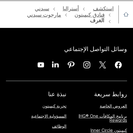
استكشف
أستراليا
سيدني
فنادق كيمبتون
مارجوت سيدني
الغرف
وسائل التواصل الإجتماعي
روابط سريعة
نبذة عنا
العروض الخاصة
تجربة كيمبتون
برنامج المكافآت IHG® One
المسؤولية الاجتماعية
Rewards
الوظائف
كيمبتون Inner Circle