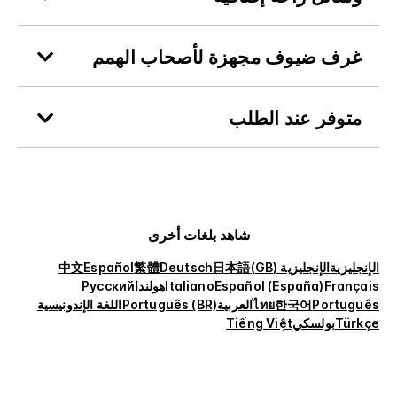
غرف ضيوف مجهزة لأصحاب الهمم
متوفر عند الطلب
شاهد بلغات أخرى
الإنجليزية
الإنجليزية (GB)
日本語
Deutsch
繁體
Español
中文
Français
Español (España)
Italiano
هولندا
Русский
Português
한국어
ไทย
العربية
Português (BR)
اللغة الإندونيسية
Türkçe
بولسكي
Tiếng Việt