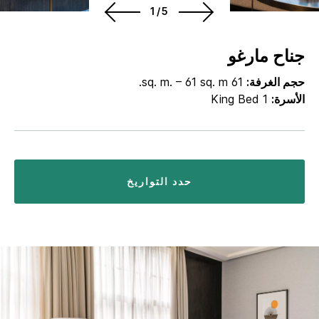
1/5
جناح مارغو
حجم الغرفة:
61 sq. m. – 61 sq. m.
الأسرة:
1 King Bed
حدد التواريخ