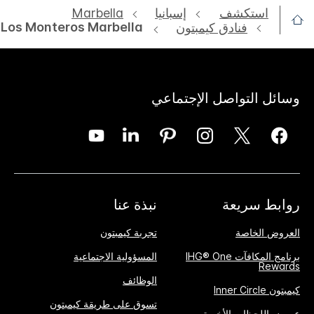
استكشف
‫‫إسبانيا‬‬
Marbella
Los Monteros Marbella
فنادق كيمبتون
وسائل التواصل الإجتماعي
روابط سريعة
نبذة عنا
العروض الخاصة
تجربة كيمبتون
برنامج المكافآت IHG® One
المسؤولية الاجتماعية
Rewards
الوظائف
كيمبتون Inner Circle
تسوق على طريقة كيمبتون
عروض اللحظات الأخيرة