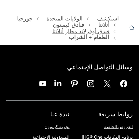
استكشف
الولايات المتحدة
جورجيا
أتلانتا
فنادق كيمبتون
فندق أوفرلاند مطار أتلانتا
الطعام + الشراب
وسائل التواصل الإجتماعي
روابط سريعة
نبذة عنا
العروض الخاصة
تجربة كيمبتون
برنامج المكافآت IHG® One
المسؤولية الاجتماعية