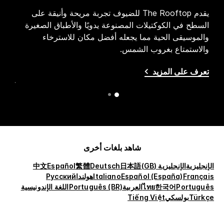
يقدم The Rooftop للضيوف تجربة مريحة وأنيقة على
ية
السطح في الكوكتيلات المصنوعة يدويًا والأطباق الصغيرة
الحدي
هذا
والموسيقى الحية مما يجعله أفضل مكان للاسترخاء
وأطبا
والاستمتاع بغروب الشمس.
المط
المكون من 100مقع
تعرف على المزيد
تعرف
شاهد بلغات أخرى
الإنجليزية
الإنجليزية (GB)
日本語
Deutsch
繁體
Español
中文
Français
Español (España)
Italiano
هولندا
Русский
Português
한국어
ไทย
العربية
Português (BR)
اللغة الإندونيسية
Türkçe
بولسكي
Tiếng Việt