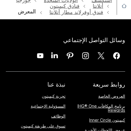
استكشف
الولايات المتحدة
جورجيا
أتلانتا
فنادق كيمبتون
المعرض
فندق أوفرلاند مطار أتلانتا
وسائل التواصل الإجتماعي
روابط سريعة
نبذة عنا
العروض الخاصة
تجربة كيمبتون
برنامج المكافآت IHG® One
المسؤولية الاجتماعية
Rewards
الوظائف
كيمبتون Inner Circle
تسوق على طريقة كيمبتون
عروض اللحظات الأخيرة