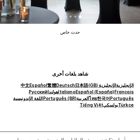
حدث خاص
شاهد بلغات أخرى
الإنجليزية
الإنجليزية (GB)
日本語
Deutsch
繁體
Español
中文
Français
Español (España)
Italiano
هولندا
Русский
Português
한국어
ไทย
العربية
Português (BR)
اللغة الإندونيسية
Türkçe
بولسكي
Tiếng Việt