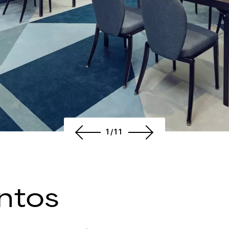
1/11
ntos