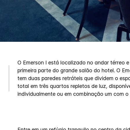
O Emerson I está localizado no andar térreo e
primeira parte do grande salão do hotel. O E
tem duas paredes retráteis que dividem o esp
total em três quartos repletos de luz, disponív
individualmente ou em combinação um com o 
Entre em um refúgio tranquilo no centro da ci