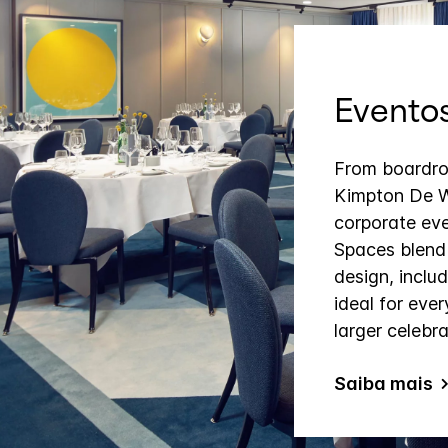
Evento
From boardro
Kimpton De Wi
corporate eve
Spaces blend
design, incl
ideal for eve
larger celebra
Saiba mais