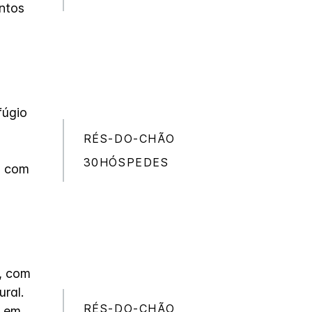
entos
fúgio
RÉS-DO-CHÃO
o
30HÓSPEDES
s com
l, com
ural.
RÉS-DO-CHÃO
l em