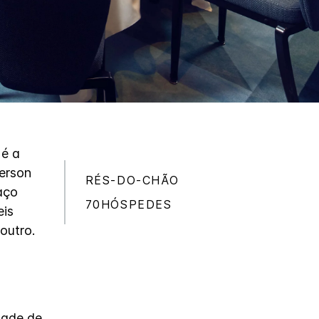
 é a
merson
RÉS-DO-CHÃO
aço
70HÓSPEDES
eis
outro.
dade de