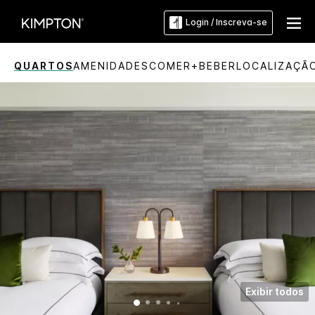
Login / Inscreva-se
QUARTOS
AMENIDADES
COMER+BEBER
LOCALIZAÇÃ
Exibir todos