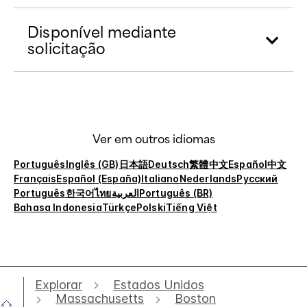
Disponível mediante
solicitação
Ver em outros idiomas
Português
Inglês (GB)
日本語
Deutsch
繁體中文
Español
中文
Français
Español (España)
Italiano
Nederlands
Русский
Português
한국어
ไทย
العربية
Português (BR)
Bahasa Indonesia
Türkçe
Polski
Tiếng Việt
Explorar
Estados Unidos
Massachusetts
Boston