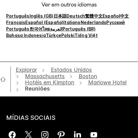
Ver em outros idiomas
Português
Inglês (GB)
日本語
Deutsch
繁體中文
Español
中文
Français
Español (España)
Italiano
Nederlands
Русский
Português
한국어
ไทย
العربية
Português (BR)
Bahasa Indonesia
Türkçe
Polski
Tiếng Việt
Explorar
Estados Unidos
Massachusetts
Boston
Hotéis em Kimpton
Marlowe Hotel
Reuniões
MÍDIAS SOCIAIS