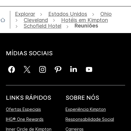
Explorar
Estados Unidos
Ohio
Cleveland
Hotéis em Kimpton
Reuniões
Schofield Hotel
MÍDIAS SOCIAIS
LINKS RÁPIDOS
SOBRE NÓS
Ofertas Especiais
Experiência Kimpton
IHG® One Rewards
Responsabilidade Social
Inner Circle de Kimpton
Carreiras