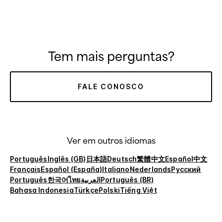
Tem mais perguntas?
FALE CONOSCO
Ver em outros idiomas
Português
Inglês (GB)
日本語
Deutsch
繁體中文
Español
中文
Français
Español (España)
Italiano
Nederlands
Русский
Português
한국어
ไทย
العربية
Português (BR)
Bahasa Indonesia
Türkçe
Polski
Tiếng Việt