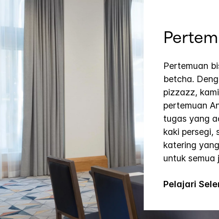
Pertem
Pertemuan bi
betcha. Denga
pizzazz, kami
pertemuan A
tugas yang a
kaki persegi,
katering yang
untuk semua j
Pelajari Se