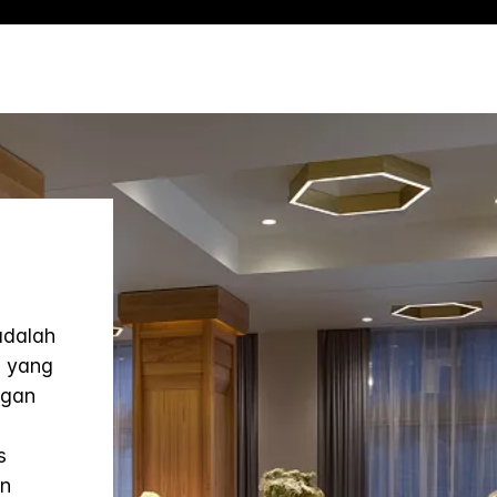
adalah
a yang
ngan
s
an