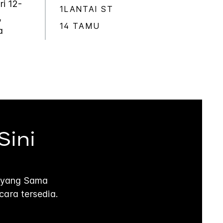
ri 12-
1LANTAI ST
,
14 TAMU
a
Sini
i yang Sama
ara tersedia.