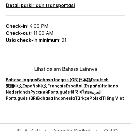
Detail parkir dan transportasi
Check-in
: 4:00 PM
Check-out
: 11:00 AM
Usia check-in minimum
: 21
Lihat dalam Bahasa Lainnya
Bahasa Inggris
Bahasa Inggris (GB)
日本語
Deutsch
繁體中文
Español
中文
Français
Español (España)
Italiano
Nederlands
Русский
Português
한국어
ไทย
العربية
Português (BR)
Bahasa Indonesia
Türkçe
Polski
Tiếng Việt
JELAJAHI
Amerika Serikat
OHIO