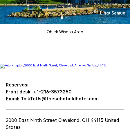
Lihat Semua
Objek Wisata Area
Reservasi
Front desk:
+
1-216-3573250
Email:
TalkToUs@theschofieldhotel.com
2000 East Ninth Street
Cleveland
,
OH
44115
United
States