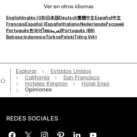
Ver en otros idiomas
English
Inglés (GB)
日本語
Deutsch
繁體中文
Español
中文
Français
Español (España)
Italiano
Nederlands
Русский
Português
한국어
ไทย
العربية
Português (BR)
Bahasa Indonesia
Türkçe
Polski
Tiếng Việt
Explorar
Estados Unidos
California
San Francisco
Hoteles Kimpton
Hotel Ensó
Opiniones
REDES SOCIALES