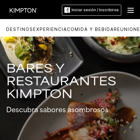
Iniciar sesión / Inscribirse
DESTINOS
EXPERIENCIA
COMIDA Y BEBIDA
REUNION
BARES Y
RESTAURANTES
KIMPTON
Descubra sabores asombrosos