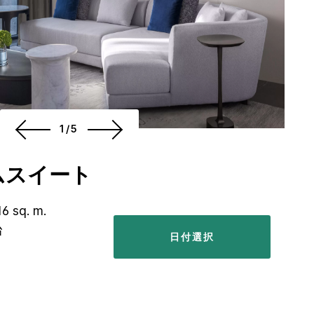
1/5
ムスイート
16 sq. m.
台
日付選択