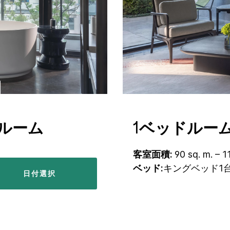
ルーム
1ベッドルー
客室面積:
90 sq. m. – 1
ベッド:
キングベッド1
日付選択