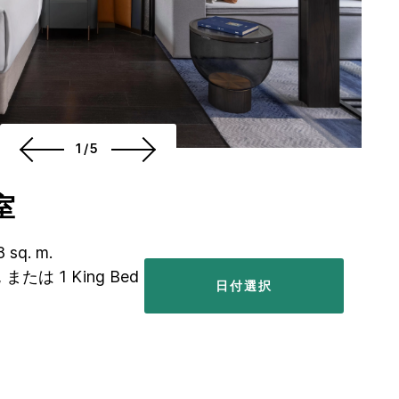
1/5
室
8 sq. m.
s, または 1 King Bed
日付選択