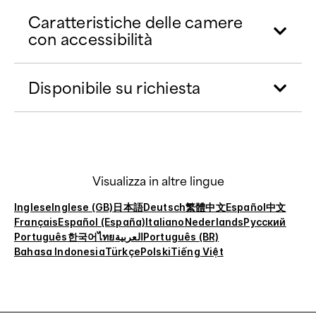
Caratteristiche delle camere
con accessibilità
Disponibile su richiesta
Visualizza in altre lingue
Inglese
Inglese (GB)
日本語
Deutsch
繁體中文
Español
中文
Français
Español (España)
Italiano
Nederlands
Русский
Português
한국어
ไทย
العربية
Português (BR)
Bahasa Indonesia
Türkçe
Polski
Tiếng Việt