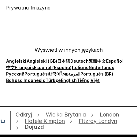
Prywatna limuzyna
Wyświetl w innych językach
Angielski
Angielski (GB)
日本語
Deutsch
繁體中文
Español
中文
Français
Español (España)
Italiano
Nederlands
Русский
Português
한국어
ไทย
العربية
Português (BR)
Bahasa Indonesia
Türkçe
English
Tiếng Việt
Odkryj
Wielka Brytania
London
Hotele Kimpton
Fitzroy Londyn
Dojazd