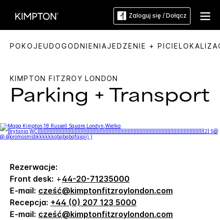
Zaloguj się / Dołącz
POKOJE
UDOGODNIENIA
JEDZENIE + PICIE
LOKALIZA
KIMPTON
FITZROY LONDON
Parking + Transport
Rezerwacje:
Front desk:
+
44-20-71235000
E-mail:
cześć@kimptonfitzroylondon.com
Recepcja:
+44 (0) 207 123 5000
E-mail:
cześć@kimptonfitzroylondon.com