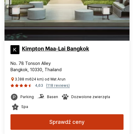
Kimpton Maa-Lai Bangkok
No. 78 Tonson Alley
Bangkok, 10330, Thailand
3.}88 mi624 km) od Wat Arun
4,63
(118 reviews)
Parking
Basen
Dozwolone zwierzęta
Spa
Sprawdź ceny