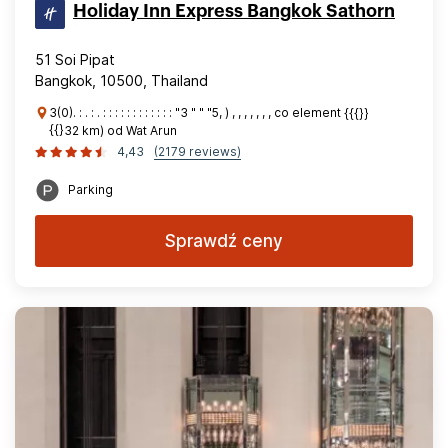
Holiday Inn Express Bangkok Sathorn
51 Soi Pipat
Bangkok, 10500, Thailand
3(0). : . : . : : : : : : : : : : : : "3 " " "5, ) , , , , , , , co element {{{}}
{{}32 km) od Wat Arun
4,43
(2179 reviews)
Parking
Sprawdź ceny