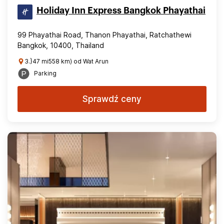
Holiday Inn Express Bangkok Phayathai
99 Phayathai Road, Thanon Phayathai, Ratchathewi
Bangkok, 10400, Thailand
3.}47 mi558 km) od Wat Arun
Parking
Sprawdź ceny