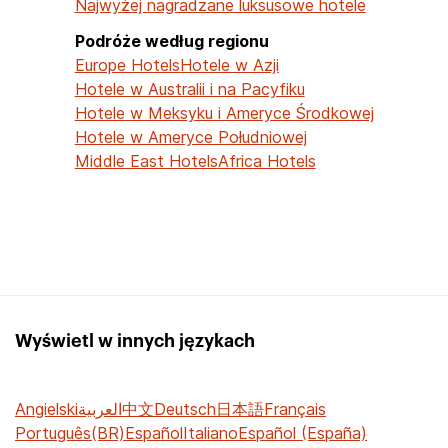
Najwyżej nagradzane luksusowe hotele
Podróże według regionu
Europe Hotels
Hotele w Azji
Hotele w Australii i na Pacyfiku
Hotele w Meksyku i Ameryce Środkowej
Hotele w Ameryce Południowej
Middle East Hotels
Africa Hotels
Wyświetl w innych językach
Angielski
العربية
中文
Deutsch
日本語
Français
Português(BR)
Español
Italiano
Español (España)