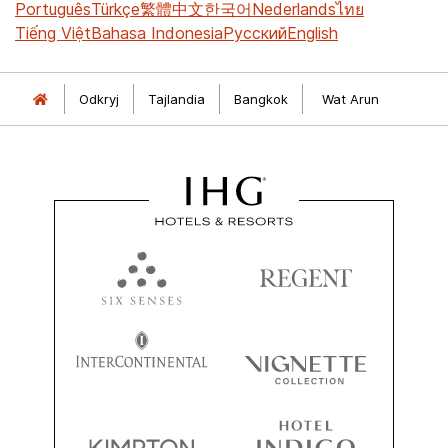
Português
Türkçe
繁體中文
한국어
Nederlands
ไทย
Tiếng Việt
Bahasa Indonesia
Русский
English
Odkryj
Tajlandia
Bangkok
Wat Arun