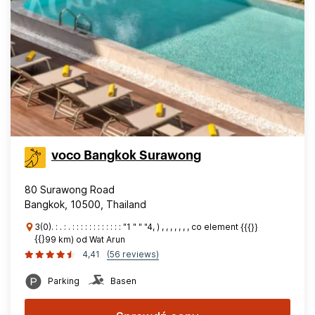
voco Bangkok Surawong
80 Surawong Road
Bangkok, 10500, Thailand
3(0). : . : . : : : : : : : : : : : : "1 " " "4, ) , , , , , , , co element {{{}}
{{}99 km) od Wat Arun
4,41
(56 reviews)
Parking
Basen