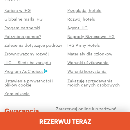
Kariera w IHG
Przeglądaj hotele
Globalne marki IHG
Rozwój hotelu
Progam partnerski
Agent IHG
Potrzebna pomoc?
Nagrody Biznesowe IHG
Zalecenia dotyczące podróży
IHG Army Hotels
Zrównoważony rozwój
Materiały dla członków
IHG — Siedziba zarządu
Warunki użytkowania
Program AdChoices
Warunki korzystania
Ustawienia prywatności i
Zakazuję sprzedawania
plików cookie
moich danych osobowych
Komunikacja
Zarezerwuj online lub zadzwoń:
1 877 834 3613
REZERWUJ TERAZ