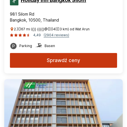
Holiday Inn Bangkok Silom
981 Silom Rd
Bangkok, 10500, Thailand
2.}{}67 mi ({}} {{{{}@{})}4{{}3 km) od Wat Arun
4,49
(2904 reviews)
Parking
Basen
Sprawdź ceny