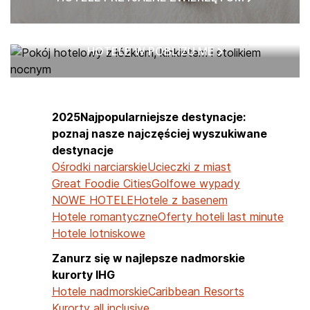
HOTELE W POBLIŻU ME
2025Najpopularniejsze destynacje:
poznaj nasze najczęściej wyszukiwane
destynacje
Ośrodki narciarskie
Ucieczki z miast
Great Foodie Cities
Golfowe wypady
NOWE HOTELE
Hotele z basenem
Hotele romantyczne
Oferty hoteli last minute
Hotele lotniskowe
Zanurz się w najlepsze nadmorskie
kurorty IHG
Hotele nadmorskie
Caribbean Resorts
Kurorty all inclusive