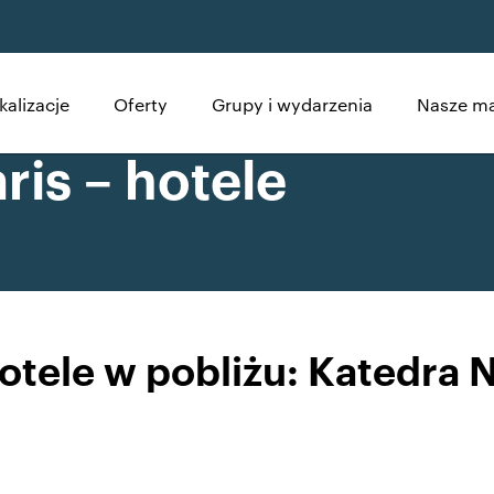
kalizacje
Oferty
Grupy i wydarzenia
Nasze ma
is – hotele
ele w pobliżu: Katedra N