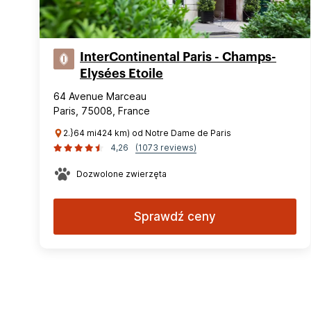
InterContinental Paris - Champs-
Elysées Etoile
64 Avenue Marceau
Paris, 75008, France
2.}64 mi424 km) od Notre Dame de Paris
4,26
(1073 reviews)
Dozwolone zwierzęta
Sprawdź ceny