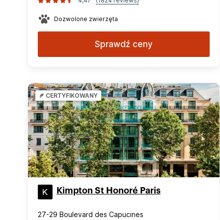
4,47
(1824 reviews)
Dozwolone zwierzęta
Sprawdź ceny
CERTYFIKOWANY
Kimpton St Honoré Paris
27-29 Boulevard des Capucines