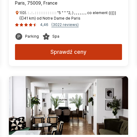
Paris, 75009, France
1(0). : . : . : : : : : : : : : : : : "5 " " "2, ) , , , , , , , co element {{{}}
{{}41 km) od Notre Dame de Paris
4,46
(3022 reviews)
Parking
Spa
Sprawdź ceny