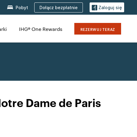
Dołącz bezpłatnie
Pobyt
Zaloguj się
rki
IHG® One Rewards
REZERWUJ TERAZ
otre Dame de Paris