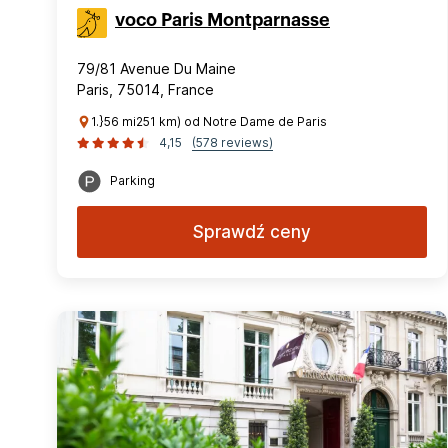
voco Paris Montparnasse
79/81 Avenue Du Maine
Paris, 75014, France
1.}56 mi251 km) od Notre Dame de Paris
4,15
(578 reviews)
Parking
Sprawdź ceny