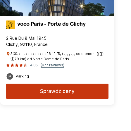
voco Paris - Porte de Clichy
2 Rue Du 8 Mai 1945
Clichy, 92110, France
3(0). : . : . : : : : : : : : : : : : "6 " " "5, ) , , , , , , , co element {{{}}
{{}79 km) od Notre Dame de Paris
4,05
(977 reviews)
Parking
Sprawdź ceny