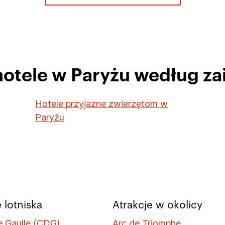
hotele w Paryżu według z
Hotele przyjazne zwierzętom w
Paryżu
 lotniska
Atrakcje w okolicy
e Gaulle (CDG)
Arc de Triomphe